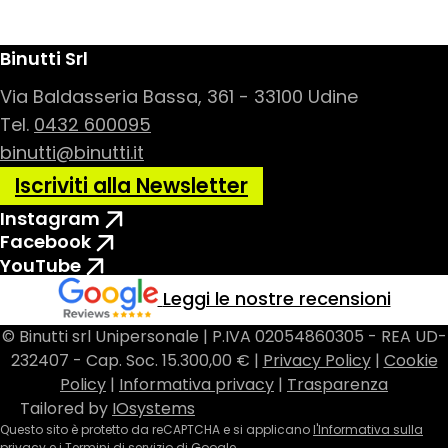
Binutti Srl
Via Baldasseria Bassa, 361 - 33100 Udine
Tel.
0432 600095
binutti@binutti.it
Iscriviti alla Newsletter
Instagram
Facebook
YouTube
Leggi le nostre recensioni
© Binutti srl Unipersonale | P.IVA 02054860305 - REA UD-
232407 - Cap. Soc. 15.300,00 € |
Privacy Policy
|
Cookie
Policy
|
Informativa privacy
|
Trasparenza
Tailored by
IOsystems
Questo sito è protetto da reCAPTCHA e si applicano
l'Informativa sulla
privacy
e i
Termini di servizio
di Google.