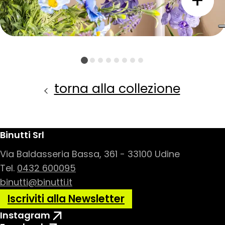
torna alla collezione
Binutti Srl
Via Baldasseria Bassa, 361 - 33100 Udine
Tel.
0432 600095
binutti@binutti.it
Iscriviti alla Newsletter
Instagram