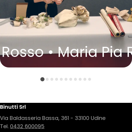
Rosso •
Maria Pia R
Fabio Vec
Binutti Srl
Via Baldasseria Bassa, 361 - 33100 Udine
Tel.
0432 600095