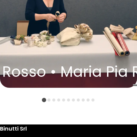
Rosso •
Maria Pia R
Fabio Vec
Binutti Srl