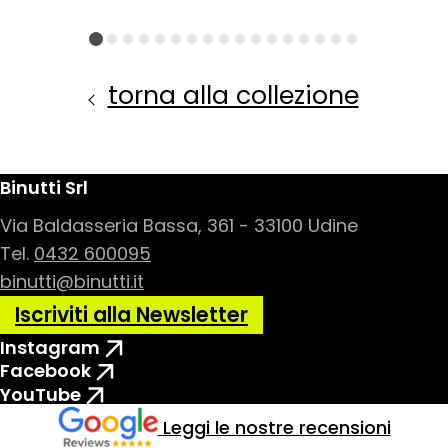
torna alla collezione
Binutti Srl
Via Baldasseria Bassa, 361 - 33100 Udine
Tel.
0432 600095
binutti@binutti.it
Iscriviti alla Newsletter
Instagram
Facebook
YouTube
Leggi le nostre recensioni