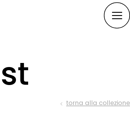
st
torna alla collezione