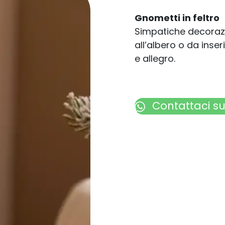
Gnometti in feltro
Simpatiche decorazio
all’albero o da inser
e allegro.
Contattaci
s