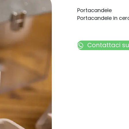
Portacandele
Portacandele in cera
Contattaci
s