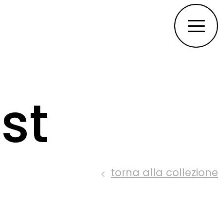
st
torna alla collezione