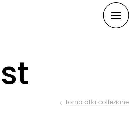
st
torna alla collezione