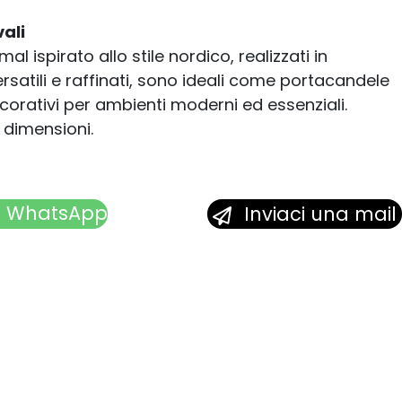
ali
al ispirato allo stile nordico, realizzati in
satili e raffinati, sono ideali come portacandele
orativi per ambienti moderni ed essenziali.
e dimensioni.
u WhatsApp
Inviaci una mail